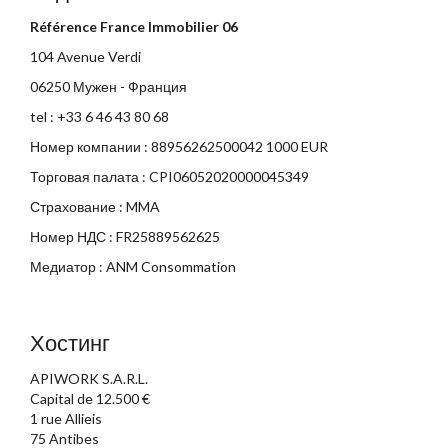
Référence France Immobilier 06
104 Avenue Verdi
06250 Мужен - Франция
tel :
+33 6 46 43 80 68
Номер компании : 88956262500042 1000 EUR
Торговая палата : CPI06052020000045349
Страхование : MMA
Номер НДС : FR25889562625
Медиатор : ANM Consommation
Хостинг
APIWORK S.A.R.L.
Capital de 12.500 €
1 rue Allieis
75 Antibes