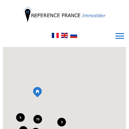
5
70
3