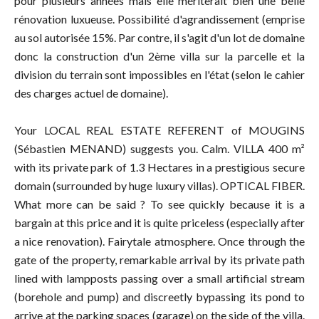
pour plusieurs années mais elle mériterait bien une belle
rénovation luxueuse. Possibilité d'agrandissement (emprise
au sol autorisée 15%. Par contre, il s'agit d'un lot de domaine
donc la construction d'un 2ème villa sur la parcelle et la
division du terrain sont impossibles en l'état (selon le cahier
des charges actuel de domaine).
Your LOCAL REAL ESTATE REFERENT of MOUGINS
(Sébastien MENAND) suggests you. Calm. VILLA 400 m²
with its private park of 1.3 Hectares in a prestigious secure
domain (surrounded by huge luxury villas). OPTICAL FIBER.
What more can be said ? To see quickly because it is a
bargain at this price and it is quite priceless (especially after
a nice renovation). Fairytale atmosphere. Once through the
gate of the property, remarkable arrival by its private path
lined with lampposts passing over a small artificial stream
(borehole and pump) and discreetly bypassing its pond to
arrive at the parking spaces (garage) on the side of the villa.