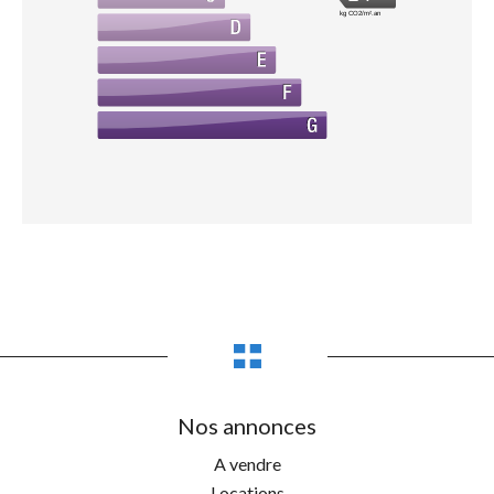
kg CO2/m².an
Nos annonces
A vendre
Locations