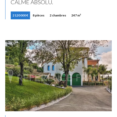
CALME ABSOLU.
2 120 000 €
8 pièces
2 chambres
247 m²