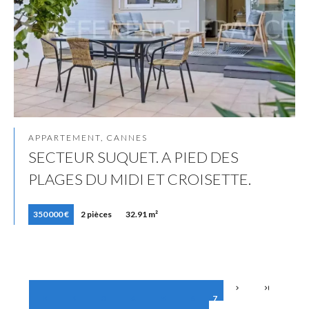
APPARTEMENT, CANNES
SECTEUR SUQUET. A PIED DES
PLAGES DU MIDI ET CROISETTE.
350 000 €
2 pièces
32.91 m²
3
4
5
6
7