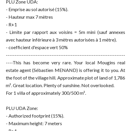
PLU Zone UDA:
- Emprise au sol autorisé (15%).
- Hauteur max 7 mètres
- R+1
- Limite par rapport aux voisins = 5m mini (sauf annexes
avec hauteur inférieure à 3 mètres autorisées à 1 mètre).
- coefficient d'espace vert 50%
--------------------------------------------------------------------
----This has become very rare. Your local Mougins real
estate agent (Sébastien MENAND) is offering it to you. At
the foot of the village hill. Approximate plot of land of 1,786
m². Great location. Plenty of sunshine. Not overlooked.
For 1 villa of approximately 300/500 m².
PLU UDA Zone:
- Authorized footprint (15%).
- Maximum height: 7 meters
- R+1