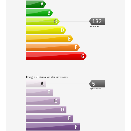
132
kWh/m².an
Énergie - Estimation des émissions
5
kg CO2/m².an