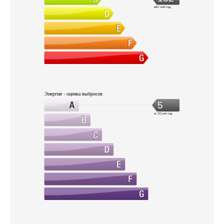
кВт·ч/м².год
Энергия - оценка выбросов
5
кг CO₂/м².год