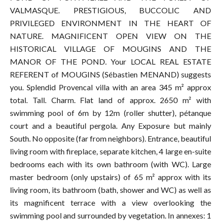
VALMASQUE. PRESTIGIOUS, BUCCOLIC AND
PRIVILEGED ENVIRONMENT IN THE HEART OF
NATURE. MAGNIFICENT OPEN VIEW ON THE
HISTORICAL VILLAGE OF MOUGINS AND THE
MANOR OF THE POND. Your LOCAL REAL ESTATE
REFERENT of MOUGINS (Sébastien MENAND) suggests
you. Splendid Provencal villa with an area 345 m² approx
total. Tall. Charm. Flat land of approx. 2650 m² with
swimming pool of 6m by 12m (roller shutter), pétanque
court and a beautiful pergola. Any Exposure but mainly
South. No opposite (far from neighbors). Entrance, beautiful
living room with fireplace, separate kitchen, 4 large en-suite
bedrooms each with its own bathroom (with WC). Large
master bedroom (only upstairs) of 65 m² approx with its
living room, its bathroom (bath, shower and WC) as well as
its magnificent terrace with a view overlooking the
swimming pool and surrounded by vegetation. In annexes: 1