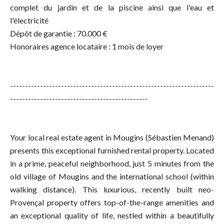
complet du jardin et de la piscine ainsi que l'eau et
l'électricité
Dépôt de garantie : 70.000 €
Honoraires agence locataire : 1 mois de loyer
--------------------------------------------------------------------
----------------------------------------------
Your local real estate agent in Mougins (Sébastien Menand)
presents this exceptional furnished rental property. Located
in a prime, peaceful neighborhood, just 5 minutes from the
old village of Mougins and the international school (within
walking distance). This luxurious, recently built neo-
Provençal property offers top-of-the-range amenities and
an exceptional quality of life, nestled within a beautifully