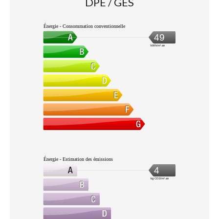
DPE / GES
Énergie - Consommation conventionnelle
49
kWh/m².an
Énergie - Estimation des émissions
4
kg CO2/m².an