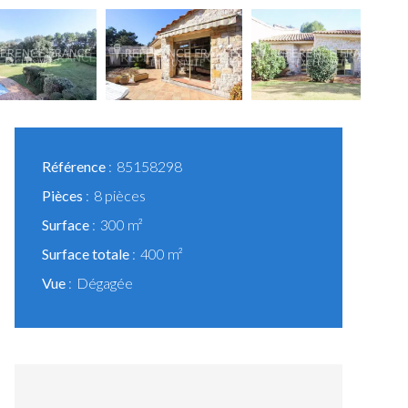
Référence
85158298
Pièces
8 pièces
Surface
300 m²
Surface totale
400 m²
Vue
Dégagée