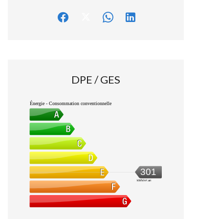
DPE / GES
Énergie - Consommation conventionnelle
301
kWh/m².an