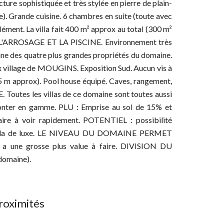
ure sophistiquée et très stylée en pierre de plain-
e). Grande cuisine. 6 chambres en suite (toute avec
lément. La villa fait 400 m² approx au total (300 m²
 L'ARROSAGE ET LA PISCINE. Environnement très
t une des quatre plus grandes propriétés du domaine.
ux village de MOUGINS. Exposition Sud. Aucun vis à
5 m approx). Pool house équipé. Caves, rangement,
 Toutes les villas de ce domaine sont toutes aussi
 monter en gamme. PLU : Emprise au sol de 15% et
aire à voir rapidement. POTENTIEL : possibilité
e villa de luxe. LE NIVEAU DU DOMAINE PERMET
une grosse plus value à faire. DIVISION DU
domaine).
roximités