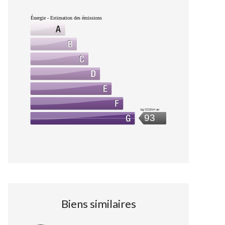
Énergie - Estimation des émissions
kg CO2/m².an
93
Biens similaires