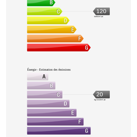
120
kWh/m².an
Énergie - Estimation des émissions
20
kg CO2/m².an