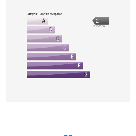
Энергия - оценка выбросов
2
кг CO₂/м².год