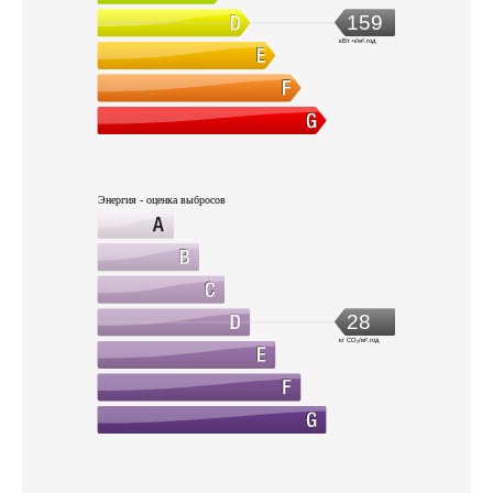
159
кВт·ч/м².год
Энергия - оценка выбросов
28
кг CO₂/м².год