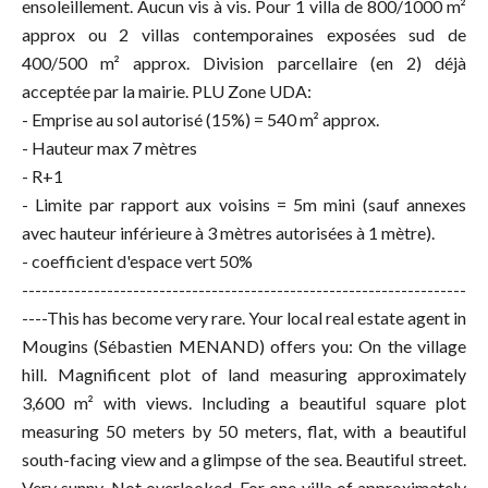
ensoleillement. Aucun vis à vis. Pour 1 villa de 800/1000 m²
approx ou 2 villas contemporaines exposées sud de
400/500 m² approx. Division parcellaire (en 2) déjà
acceptée par la mairie. PLU Zone UDA:
- Emprise au sol autorisé (15%) = 540 m² approx.
- Hauteur max 7 mètres
- R+1
- Limite par rapport aux voisins = 5m mini (sauf annexes
avec hauteur inférieure à 3 mètres autorisées à 1 mètre).
- coefficient d'espace vert 50%
--------------------------------------------------------------------
----This has become very rare. Your local real estate agent in
Mougins (Sébastien MENAND) offers you: On the village
hill. Magnificent plot of land measuring approximately
3,600 m² with views. Including a beautiful square plot
measuring 50 meters by 50 meters, flat, with a beautiful
south-facing view and a glimpse of the sea. Beautiful street.
Very sunny. Not overlooked. For one villa of approximately